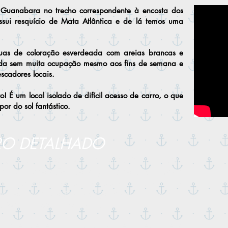
 Guanabara no trecho correspondente à encosta dos
ssui resquício de Mata Atlântica e de lá temos uma
uas de coloração esverdeada com areias brancas e
da sem muita ocupação mesmo aos fins de semana e
scadores locais.
to! É
um local isolado de difícil acesso de carro, o que
or do sol fantástico.
RO DETALHADO
arco passará pelo Aeroporto Santos Dumont - MAC
raia de Adão e Eva -
Fortes (São João, Lage e Santa
ara almoço no restaura
nte flutuante)
- Enseada de
ovado) - Praia do Flamengo (opcional, parada para
.
Retorno à Marina da Glória.
ndo diretamente com o comandante o tempo e a