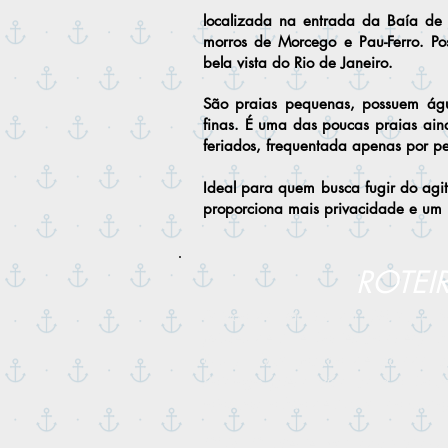
localizada na entrada da Baía de
morros de Morcego e Pau-Ferro. Po
bela vista do Rio de Janeiro.
São praias pequenas, possuem ág
finas.
É uma das poucas praias ain
feriados, frequentada apenas por pe
Ideal para quem busca fugir do agi
proporciona mais
privacidade e um p
ROTEI
Saindo da Marina da Glória, o b
(Museu de Arte Contemporânea) - P
Cruz) - Urca (opção de parada p
Botafogo (plena vista para o Corc
fotos com o Pão de Açúcar ao fundo)
OBS: O cliente vai administra